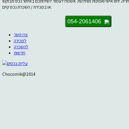
יה. יחס אישי ואמינות מוחלטת. אשמח לעמוד לשירותכם באיתור נכס מבוקש
או במכירת / השכרת נכס קיים.
054-2061406
צרו קשר
למכירה
להשכרה
חדשות
Chocomik@2014