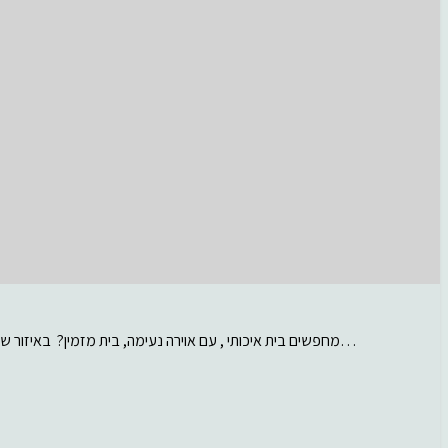
מחפשים בית איכותי , עם אוירה נעימה, בית מזמין? באיזור שקט ביותר ברעננה, סימטה עם מעט בתים, בית…