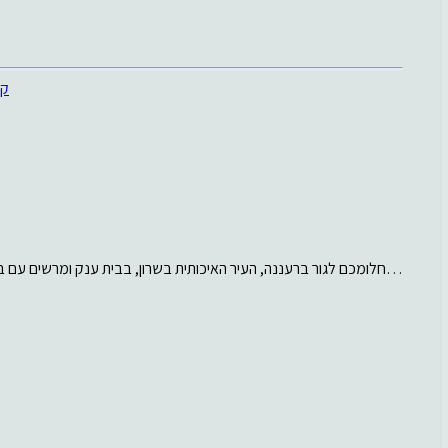
חלומכם לגור ברעננה, העיר האיכותית בשרון, בבית ענק ומרשים עם בריכה עומד להתגשם עתה. הבית של 8 חדרים…