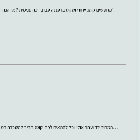
מחפשים קוטג ייחודי ושקט ברעננה עם בריכה פנימית ? אז הנה הוא: במיקום מעולה ברעננה באיזור שקט, קוטג’…
המחיר ירד ועתה אולי יוכל להתאים לכם. קוטג חביב להשכרה במערב רעננה בסימטה שקטה במיוחד. הבית בן 6…