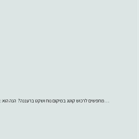
מחפשים לרכוש קוטג במיקום נוח ושקט ברעננה? הנה הוא : קוטג בדרום רעננה, נוח מאוד כי קרוב ליציאות…