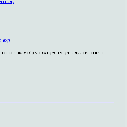
קוטג ג
במזרח רעננה קוטג’ יוקרתי במיקום סופר שקט ופסטורלי. הבית בסגנון מודרני עם בריכה. הבית של 7 חדרים 450…