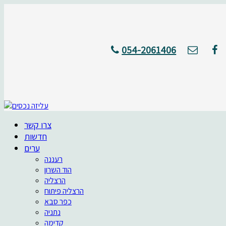
054-2061406
צרו קשר
חדשות
ערים
רעננה
הוד השרון
הרצליה
הרצליה פיתוח
כפר סבא
נתניה
קדימה