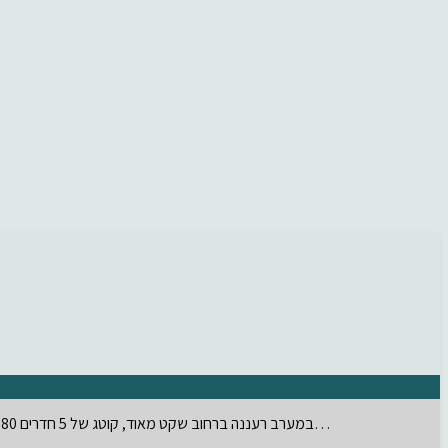
במערב רעננה ברחוב שקט מאוד, קוטג של 5 חדרים 200/280, כולל בריכה חביבה של כ 20 מר, כולל…