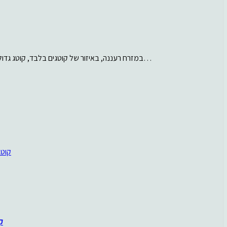
במזרח רעננה, באיזור של קוטגים בלבד, קוטג גדול של 6 חדרים של 230 מ”ר, בנוי על מגרש של…
ק